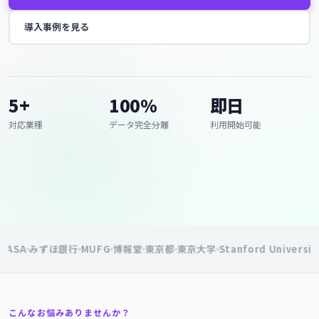
導入事例を見る
5+
100%
即日
対応業種
データ完全分離
利用開始可能
ASA
みずほ銀行
MUFG
博報堂
東京都
東京大学
Stanford University
こんなお悩みありませんか？