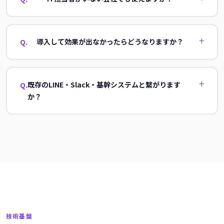
はい。初期設定から社員研修まで一貫サポート。日常運用に専
門知識は不要です。
導入して効果が出なかったらどうなりますか？
Q.
まず無料デモで実際に動く状態をご確認いただいてから判断で
きます。
既存のLINE・Slack・基幹システムと繋がります
Q.
か？
LINE・Slack・Googleカレンダーは標準対応。既存システムへ
のAPI連携も可能です。
技術基盤