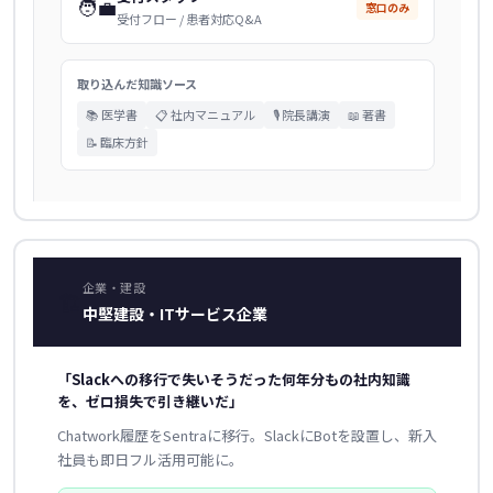
🧑‍💼
窓口のみ
受付フロー / 患者対応Q&A
取り込んだ知識ソース
📚 医学書
📋 社内マニュアル
🎙️ 院長講演
📖 著書
📝 臨床方針
企業・建設
🏗️
中堅建設・ITサービス企業
「Slackへの移行で失いそうだった何年分もの社内知識
を、ゼロ損失で引き継いだ」
Chatwork履歴をSentraに移行。SlackにBotを設置し、新入
社員も即日フル活用可能に。