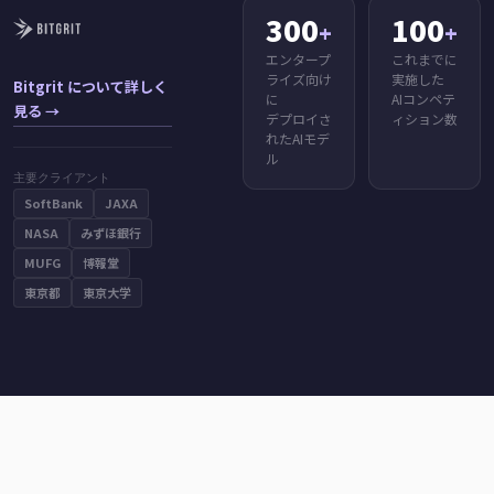
300
100
+
+
エンタープ
これまでに
ライズ向け
実施した
Bitgrit について詳しく
に
AIコンペテ
見る →
デプロイさ
ィション数
れたAIモデ
ル
主要クライアント
SoftBank
JAXA
NASA
みずほ銀行
MUFG
博報堂
東京都
東京大学