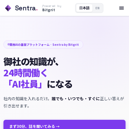
Sentra
.
Powered by
日本語
EN
Bitgrit
業務AIの基盤プラットフォーム · Sentra by Bitgrit
御社の知識が、
24時間働く
「AI社員」
になる
社内の知識を入れるだけ。
誰でも・いつでも・すぐに
正しい答えが
引き出せます。
まず30分、話を聞いてみる →