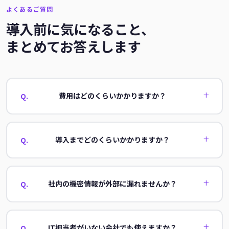
よくあるご質問
導入前に気になること、
まとめてお答えします
費用はどのくらいかかりますか？
Q.
企業規模や要件によって異なります。30分のヒアリングでその
場で概算をお伝えします。
導入までどのくらいかかりますか？
Q.
マネージドクラウドなら最短翌日から。カスタム要件がある場
合は別途ご相談。
社内の機密情報が外部に漏れませんか？
Q.
データは他社と完全分離した専用環境に保存。オンプレミス設
置にも対応しています。
IT担当者がいない会社でも使えますか？
Q.