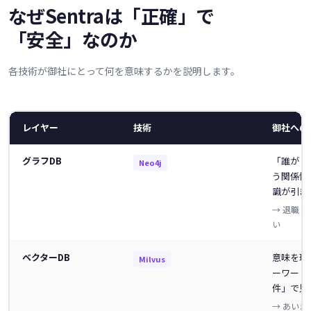
なぜSentraは「正確」で
「安全」なのか
各技術が御社にとって何を意味するかを説明します。
レイヤー
技術
御社への
グラフDB
「誰が・
Neo4j
う関係性
識が引き
→ 退職
い
ベクターDB
意味を理
Milvus
ーワード
件」で見
→ あい