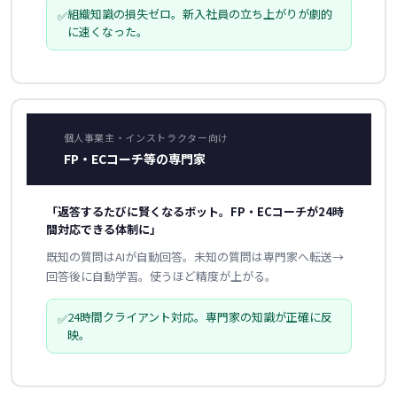
組織知識の損失ゼロ。新入社員の立ち上がりが劇的
✅
に速くなった。
個人事業主・インストラクター向け
📱
FP・ECコーチ等の専門家
「返答するたびに賢くなるボット。FP・ECコーチが24時
間対応できる体制に」
既知の質問はAIが自動回答。未知の質問は専門家へ転送→
回答後に自動学習。使うほど精度が上がる。
24時間クライアント対応。専門家の知識が正確に反
✅
映。