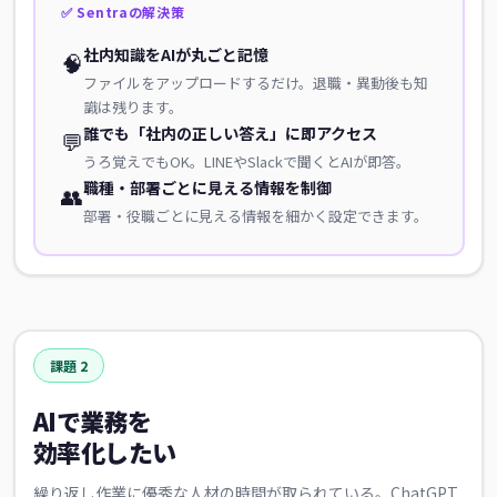
✅ Sentraの解決策
社内知識をAIが丸ごと記憶
🧠
ファイルをアップロードするだけ。退職・異動後も知
識は残ります。
誰でも「社内の正しい答え」に即アクセス
💬
うろ覚えでもOK。LINEやSlackで聞くとAIが即答。
職種・部署ごとに見える情報を制御
👥
部署・役職ごとに見える情報を細かく設定できます。
課題 2
AIで業務を
効率化したい
繰り返し作業に優秀な人材の時間が取られている。ChatGPT