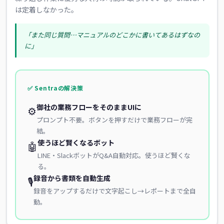
は定着しなかった。
「また同じ質問…マニュアルのどこかに書いてあるはずなの
に」
✅ Sentraの解決策
御社の業務フローをそのままUIに
⚙️
プロンプト不要。ボタンを押すだけで業務フローが完
結。
使うほど賢くなるボット
🤖
LINE・SlackボットがQ&A自動対応。使うほど賢くな
る。
録音から書類を自動生成
🎙️
録音をアップするだけで文字起こし→レポートまで全自
動。