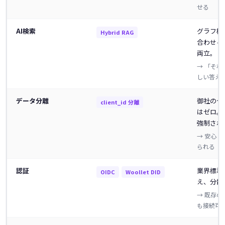
せる
AI検索
グラフ検
Hybrid RAG
合わせる
両立。
→ 「そ
しい答え
データ分離
御社のデ
client_id 分離
はゼロ。
強制され
→ 安心
られる
認証
業界標準
OIDC
Woollet DID
え、分散
→ 既存
も接続可