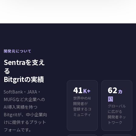
開発元について
Sentraを支え
る
Bitgritの実績
41
62
K+
ヵ
SoftBank・JAXA・
国
世界中のAI
MUFGなど大企業への
開発者が
グローバル
AI導入実績を持つ
登録するコ
に広がる
Bitgritが、中小企業向
ミュニティ
開発者ネッ
けに提供するプラット
トワーク
フォームです。