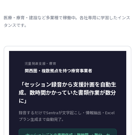
医療・療育・建設など多業種で稼働中。各社専用に学習したインス
タンスです。
児童発達支援・療育
🏫
関西圏・複数拠点を持つ療育事業者
「セッション録音から支援計画を自動生
成。数時間かかっていた書類作業が数分
に」
録音するだけでSentraが文字起こし・情報抽出・Excel
プラン生成まで自動完了。
セッションごとの書類作成：数時間 → 数分。セ