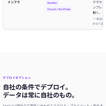
インフラ
クラウド
Docker
ンプレミ
Cloud / On-Prem
動く。
→ 自社
わせて選
デプロイオプション
自社の条件でデプロイ。
データは常に自社のもの。
Sentraは御社のIT要件に合わせてクラウド・プライベート・完全オ