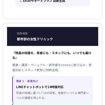
↓
Excelサポートプラン 自動生成
医療機関
🏥
都市部の女性クリニック
「院長の知識を、患者にも・スタッフにも、いつでも届け
る」
著書・講演・マニュアル・医学書をSentraに取り込み、患
者対応とスタッフ教育に同時活用。
用途 1 · 患者向け
LINEチャットボットで24時間対応
院長の知識に基づいてAIが回答。患者がいつでも専門家レ
ベルの情報を得られる。